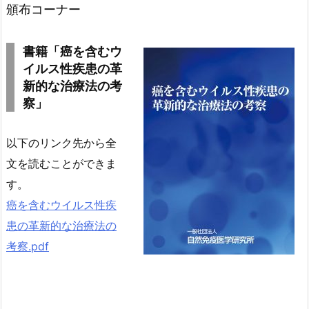
頒布コーナー
書籍
「癌を含むウ
イルス性疾患の革
新的な治療法の考
察」
以下のリンク先から全
文を読むことができま
す。
癌を含むウイルス性疾
患の革新的な治療法の
考察.pdf