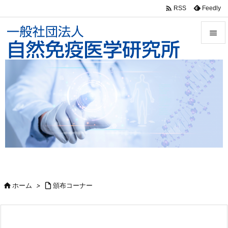

Feedly
RSS


メニュ

前へ

次へ

検索

ホーム
>

頒布コーナー